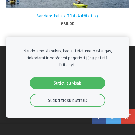
Vandens keliais 🚣‍♂🌲(Aukštaitija)
€60.00
Naudojame slapukus, kad suteiktume paslaugas,
Slapukai
rinkodarai ir norėdami pagerinti jūsų patirtį.
Pritaikyti
www.hikeandbike.lt
Copyright ©
2019-2026
Sutikti su visais
Sutikti tik su būtinais