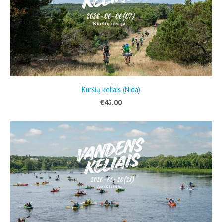
Kuršių keliais (Nida)
€42.00