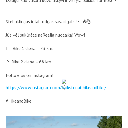
Džiugu, kad vasara buvo aktyvi ir visi yra puikios formos! 💪
Stebuklingas ir labai ilgas savaitgalis! 🍲⛺👌
Jūs vėl sukūrėte neRealią nuotaiką! Wow!
🚴‍♀ Bike 1 diena – 73 km.
🚴 Bike 2 diena – 68 km.
Follow us on Instagram!
https://www.instagram.com/vaikstunai_hikeandbike/
#HikeandBike