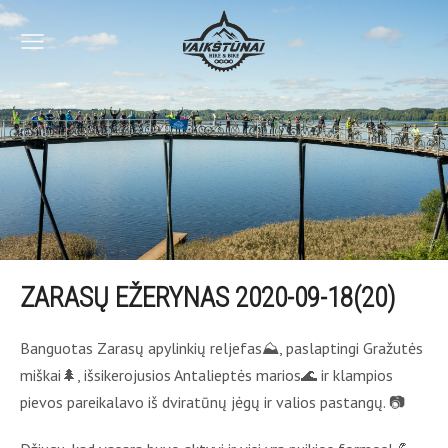
ZARASŲ EŽERYNAS 2020-09-18(20)
Banguotas Zarasų apylinkių reljefas⛰, paslaptingi Gražutės
miškai🌲, išsikerojusios Antalieptės marios🌊 ir klampios
pievos pareikalavo iš dviratūnų jėgų ir valios pastangų. 📷